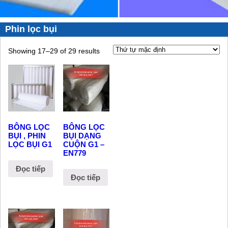
Phin lọc bụi
Showing 17–29 of 29 results
BÔNG LỌC
BÔNG LỌC
BỤI , PHIN
BỤI DẠNG
LỌC BỤI G1
CUỘN G1 –
EN779
Đọc tiếp
Đọc tiếp