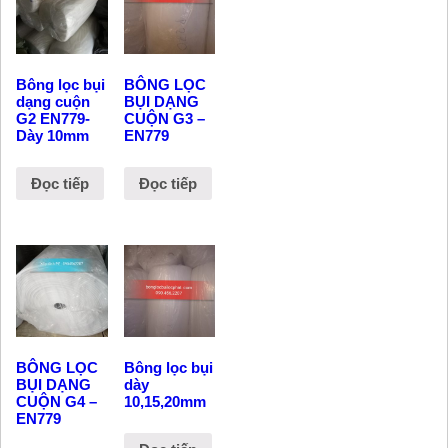
Bông lọc bụi
BÔNG LỌC
dạng cuộn
BỤI DẠNG
G2 EN779-
CUỘN G3 –
Dày 10mm
EN779
Đọc tiếp
Đọc tiếp
BÔNG LỌC
Bông lọc bụi
BỤI DẠNG
dày
CUỘN G4 –
10,15,20mm
EN779